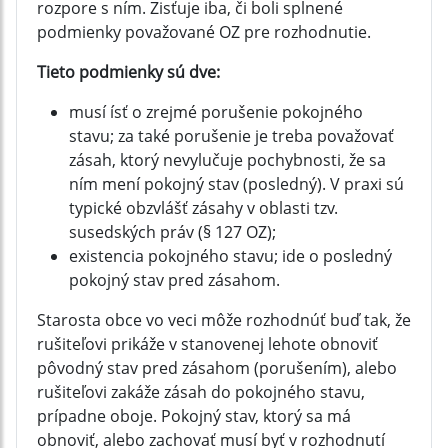
rozpore s ním. Zisťuje iba, či boli splnené
podmienky považované OZ pre rozhodnutie.
Tieto podmienky sú dve:
musí ísť o zrejmé porušenie pokojného
stavu; za také porušenie je treba považovať
zásah, ktorý nevylučuje pochybnosti, že sa
ním mení pokojný stav (posledný). V praxi sú
typické obzvlášť zásahy v oblasti tzv.
susedských práv (§ 127 OZ);
existencia pokojného stavu; ide o posledný
pokojný stav pred zásahom.
Starosta obce vo veci môže rozhodnúť buď tak, že
rušiteľovi prikáže v stanovenej lehote obnoviť
pôvodný stav pred zásahom (porušením), alebo
rušiteľovi zakáže zásah do pokojného stavu,
prípadne oboje. Pokojný stav, ktorý sa má
obnoviť, alebo zachovať musí byť v rozhodnutí