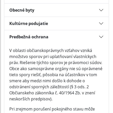
Obecné byty
Kultúrne podujatie
Predbežná ochrana
V oblasti občianskoprávnych vzťahov vzniká
množstvo sporov pri uplatňovaní vlastníckych
práv. Riešenie týchto sporov je právomoci súdov.
Obce ako samosprávne orgány nie sú oprávnené
tieto spory riešiť, pôsobia na účastníkov v tom
smere aby medzi nimi došlo k dohode o
odstránení sporných záležitostí (§ 3 ods. 2
Občianskeho zákonníka č. 40/1964 Zb. v znení
neskorších predpisov).
Pri zrejmom porušení pokojného stavu môže