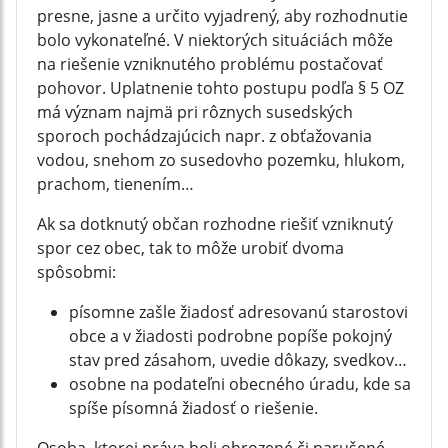
presne, jasne a určito vyjadrený, aby rozhodnutie
bolo vykonateľné. V niektorých situáciách môže
na riešenie vzniknutého problému postačovať
pohovor. Uplatnenie tohto postupu podľa § 5 OZ
má význam najmä pri rôznych susedských
sporoch pochádzajúcich napr. z obťažovania
vodou, snehom zo susedovho pozemku, hlukom,
prachom, tienením…
Ak sa dotknutý občan rozhodne riešiť vzniknutý
spor cez obec, tak to môže urobiť dvoma
spôsobmi:
písomne zašle žiadosť adresovanú starostovi
obce a v žiadosti podrobne popíše pokojný
stav pred zásahom, uvedie dôkazy, svedkov…
osobne na podateľni obecného úradu, kde sa
spíše písomná žiadosť o riešenie.