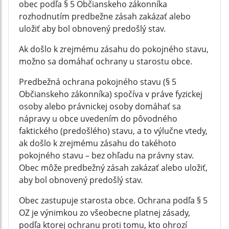
obec podľa § 5 Občianskeho zákonníka
rozhodnutím predbežne zásah zakázať alebo
uložiť aby bol obnovený predošlý stav.
Ak došlo k zrejmému zásahu do pokojného stavu,
možno sa domáhať ochrany u starostu obce.
Predbežná ochrana pokojného stavu (§ 5
Občianskeho zákonníka) spočíva v práve fyzickej
osoby alebo právnickej osoby domáhať sa
nápravy u obce uvedením do pôvodného
faktického (predošlého) stavu, a to výlučne vtedy,
ak došlo k zrejmému zásahu do takéhoto
pokojného stavu – bez ohľadu na právny stav.
Obec môže predbežný zásah zakázať alebo uložiť,
aby bol obnovený predošlý stav.
Obec zastupuje starosta obce. Ochrana podľa § 5
OZ je výnimkou zo všeobecne platnej zásady,
podľa ktorej ochranu proti tomu, kto ohrozí