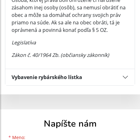
Osoba, ktorej práva boli ohrozené či narušené
zásahom inej osoby (osôb), sa nemusí obrátiť na
obec a môže sa domáhať ochrany svojich práv
priamo na súde. Ak sa ale na obec obráti, tá je
oprávnená a povinná konať podľa § 5 OZ.
Legislatíva
Zákon č. 40/1964 Zb. (občiansky zákonník)
Vybavenie rybárského lístka
Napíšte nám
Meno
Priezvisko
E-mailová adresa
*
Meno: