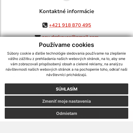
Kontaktné informácie
+421 918 870 495
ocu.drzkovce@gmail.com
Používame cookies
Súbory cookie a ďalšie technológie sledovania používame na zlepšenie
vášho zážitku z prehliadania našich webových stránok, na to, aby sme
využite možnosť získavania aktuálnych informácií s využitím RSS
,
vám zobrazovali prispôsobený obsah a cielené reklamy, na analýzu
CMS systém (redakčný) systém ECHELON 2,
Mapa stránok
,
web portál
,
návštevnosti našich webových stránok a na pochopenie toho, odkiaľ naši
návštevníci prichádzajú.
webhosting
,
webex.digital, s.r.o.
,
domény
,
registrácia domény
,
spoločnosť webex.digital, s.r.o.
,
technický prevádzkovateľ
SÚHLASÍM
Posledná aktualizácia:
26.05.2026
Zmeniť moje nastavenia
Vytlačiť stránku
|
Vyhlásenie o prístupnosti
Autorské práva
|
Cookies
Odmietam
webdesign
|