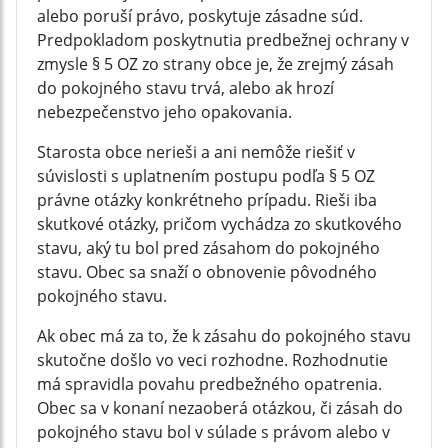
alebo poruší právo, poskytuje zásadne súd.
Predpokladom poskytnutia predbežnej ochrany v
zmysle § 5 OZ zo strany obce je, že zrejmý zásah
do pokojného stavu trvá, alebo ak hrozí
nebezpečenstvo jeho opakovania.
Starosta obce nerieši a ani nemôže riešiť v
súvislosti s uplatnením postupu podľa § 5 OZ
právne otázky konkrétneho prípadu. Rieši iba
skutkové otázky, pričom vychádza zo skutkového
stavu, aký tu bol pred zásahom do pokojného
stavu. Obec sa snaží o obnovenie pôvodného
pokojného stavu.
Ak obec má za to, že k zásahu do pokojného stavu
skutočne došlo vo veci rozhodne. Rozhodnutie
má spravidla povahu predbežného opatrenia.
Obec sa v konaní nezaoberá otázkou, či zásah do
pokojného stavu bol v súlade s právom alebo v