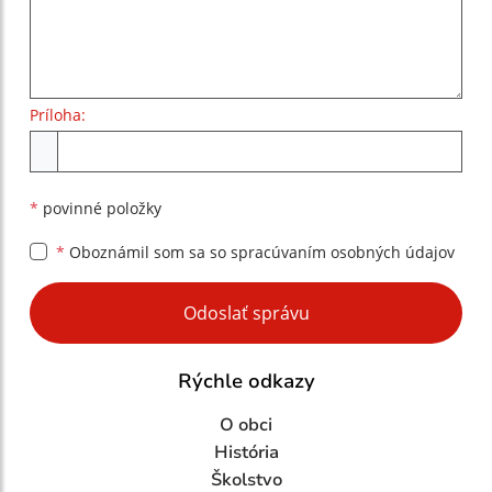
Príloha:
Príloha
*
povinné položky
*
Oboznámil som sa so
spracúvaním osobných údajov
Google reCaptcha Response
Odoslať správu
Rýchle odkazy
O obci
História
Školstvo