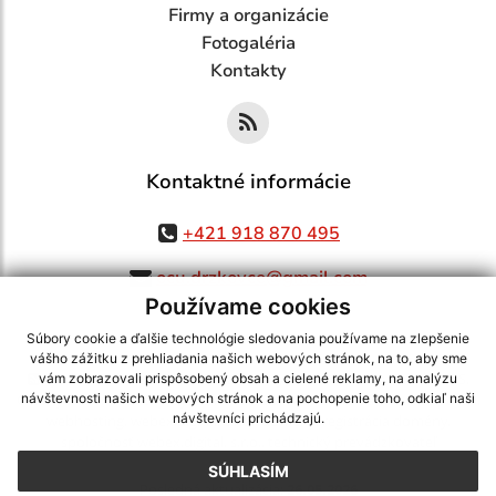
Firmy a organizácie
Fotogaléria
Kontakty
Kontaktné informácie
+421 918 870 495
ocu.drzkovce@gmail.com
Používame cookies
Súbory cookie a ďalšie technológie sledovania používame na zlepšenie
vášho zážitku z prehliadania našich webových stránok, na to, aby sme
využite možnosť získavania aktuálnych informácií s využitím RSS
,
vám zobrazovali prispôsobený obsah a cielené reklamy, na analýzu
CMS systém (redakčný) systém ECHELON 2,
Mapa stránok
,
web portál
,
návštevnosti našich webových stránok a na pochopenie toho, odkiaľ naši
návštevníci prichádzajú.
webhosting
,
webex.digital, s.r.o.
,
domény
,
registrácia domény
,
spoločnosť webex.digital, s.r.o.
,
technický prevádzkovateľ
SÚHLASÍM
Posledná aktualizácia:
26.05.2026