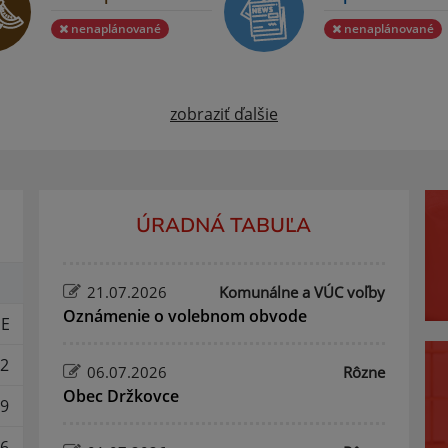
nenaplánované
nenaplánované
zobraziť ďalšie
ÚRADNÁ TABUĽA
21.07.2026
Komunálne a VÚC voľby
Oznámenie o volebnom obvode
E
2
06.07.2026
Rôzne
Obec Držkovce
9
6