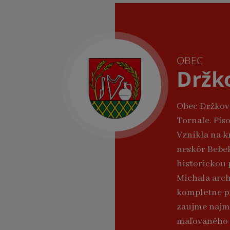
OBEC
Držk
Obec Držkovc
Tornale. Pís
Vznikla na k
neskôr Bebe
historickou 
Michala archa
kompletne pr
zaujme najm
maľovaného 