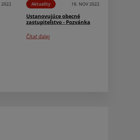
 2022
Aktuality
18. NOV 2022
Aktuality
Ustanovujúce obecné
Výberové konan
zastupiteľstvo - Pozvánka
Čítať ďalej
Čítať ďalej