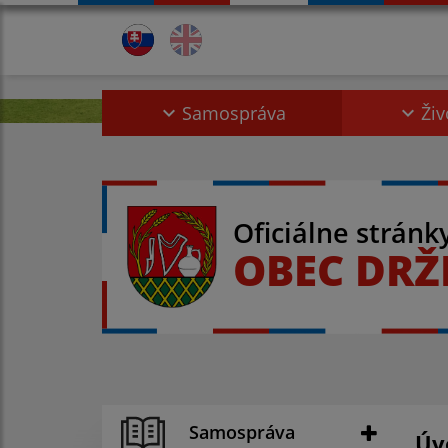
Samospráva
Živ
Oficiálne stránk
OBEC DRŽ
Samospráva
Úv