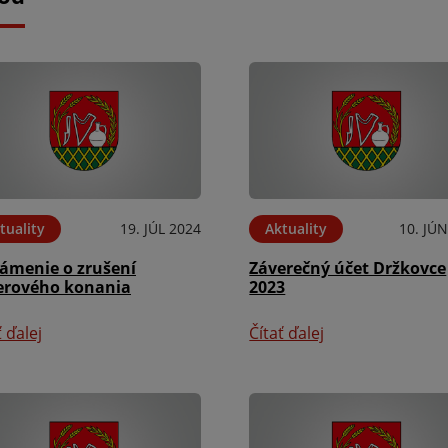
tuality
19. JÚL 2024
Aktuality
10. JÚ
ámenie o zrušení
Záverečný účet Držkovce
erového konania
2023
ť ďalej
Čítať ďalej