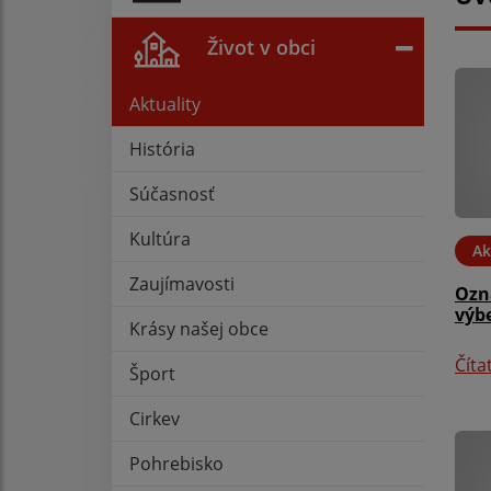
Život v obci
Aktuality
História
Súčasnosť
Kultúra
Ak
Zaujímavosti
Ozn
výb
Krásy našej obce
Číta
Šport
Cirkev
Pohrebisko