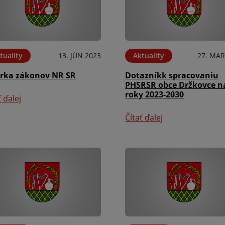
tuality
13. JÚN 2023
Aktuality
27. MAR
erka zákonov NR SR
Dotazníkk spracovaniu
PHSRSR obce Držkovce n
roky 2023-2030
ť ďalej
Čítať ďalej