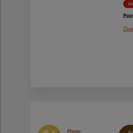
Ak
Poz
Číta
Plasty