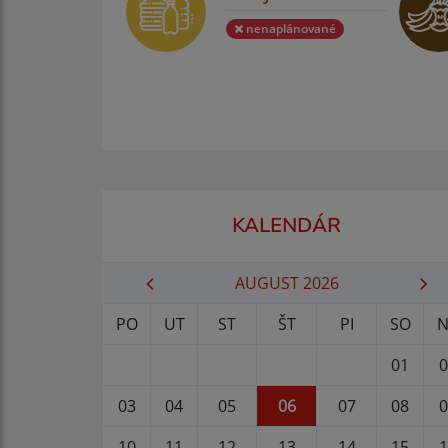
nenaplánované
KALENDÁR
AUGUST 2026
PO
UT
ST
ŠT
PI
SO
N
01
0
03
04
05
06
07
08
0
10
11
12
13
14
15
1