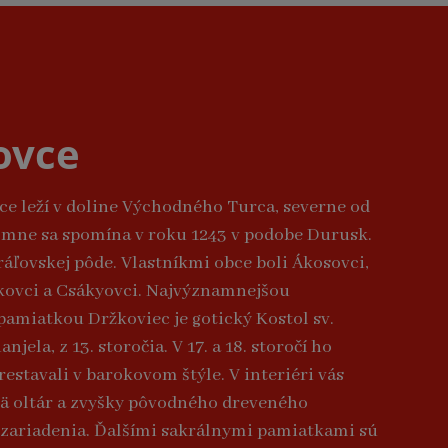
ovce
e leží v doline Východného Turca, severne od
omne sa spomína v roku 1243 v podobe Durusk.
ráľovskej pôde. Vlastníkmi obce boli Ákosovci,
kovci a Csákyovci. Najvýznamnejšou
pamiatkou Držkoviec je gotický Kostol sv.
njela, z 13. storočia. V 17. a 18. storočí ho
estavali v barokovom štýle. V interiéri vás
ä oltár a zvyšky pôvodného dreveného
zariadenia. Ďalšími sakrálnymi pamiatkami sú