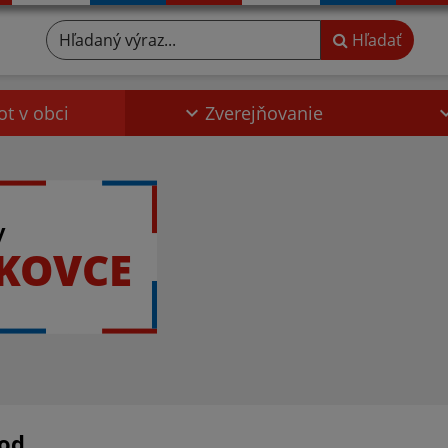
Hľadaný výraz...
Hľadať
ot v obci
Zverejňovanie
y
KOVCE
od