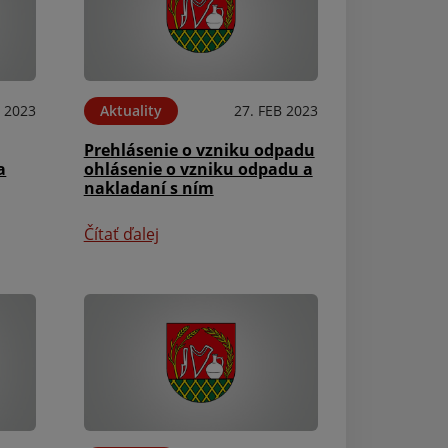
 2023
Aktuality
27. FEB 2023
Aktuality
Prehlásenie o vzniku odpadu
Voľby 2022 - zo
a
ohlásenie o vzniku odpadu a
kandidátov
nakladaní s ním
Čítať ďalej
Čítať ďalej