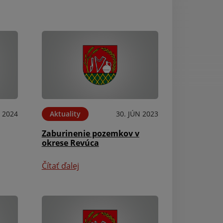
N 2024
Aktuality
30. JÚN 2023
Aktuality
Zaburinenie pozemkov v
Pozvánka na za
okrese Revúca
Obecného zastup
Čítať ďalej
Čítať ďalej