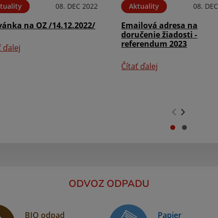
tuality
08. DEC 2022
Aktuality
08. DEC
vánka na OZ /14.12.2022/
Emailová adresa na
doručenie žiadosti -
referendum 2023
ť ďalej
Čítať ďalej
.
.
ODVOZ ODPADU
BIO odpad
Papier