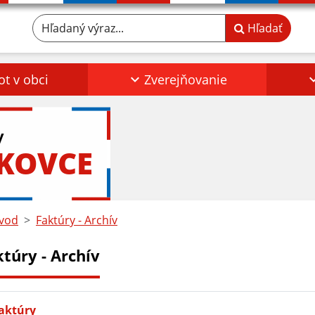
Hľadaný výraz...
Hľadať
ot v obci
Zverejňovanie
y
KOVCE
vod
Faktúry - Archív
túry - Archív
aktúry