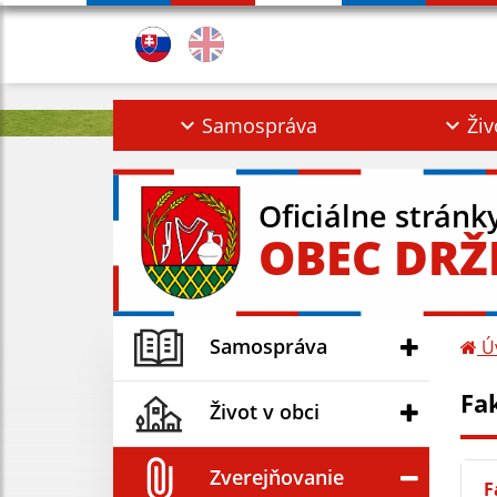
Samospráva
Živ
Oficiálne stránk
OBEC DRŽ
Samospráva
Ú
Fak
Život v obci
Zverejňovanie
F