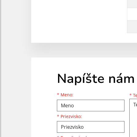
Napíšte nám
Meno
Priezvisko
E-mailová adresa
*
Meno:
*
Te
*
Priezvisko: