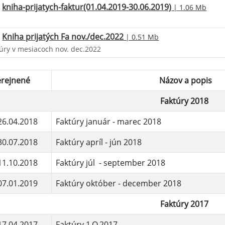
kniha-prijatych-faktur(01.04.2019-30.06.2019)
| 1.06 Mb
Kniha prijatých Fa nov./dec.2022
| 0.51 Mb
túry v mesiacoch nov. dec.2022
erejnené
Názov a popis
Faktúry 2018
26.04.2018
Faktúry január - marec 2018
30.07.2018
Faktúry apríl - jún 2018
11.10.2018
Faktúry júl - september 2018
07.01.2019
Faktúry október - december 2018
Faktúry 2017
17.04.2017
Faktúry 1.Q.2017