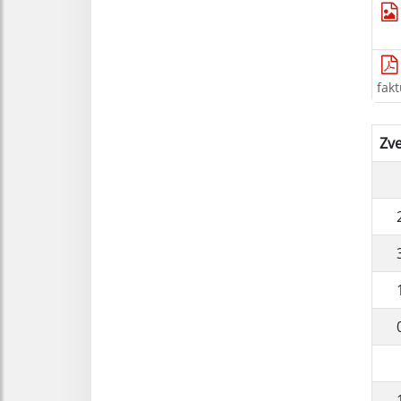
fak
Zv