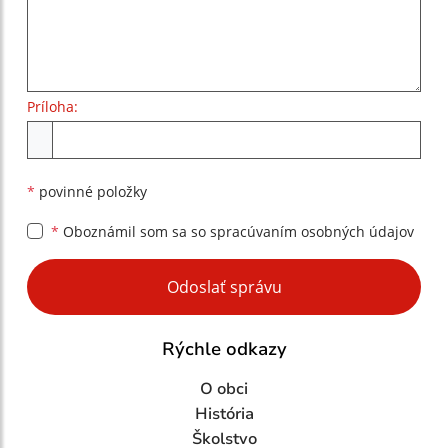
Príloha:
Príloha
*
povinné položky
*
Oboznámil som sa so
spracúvaním osobných údajov
Google reCaptcha Response
Odoslať správu
Rýchle odkazy
O obci
História
Školstvo