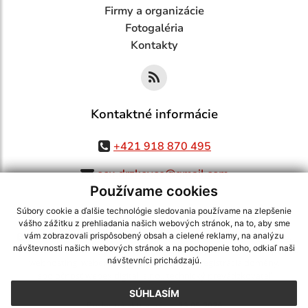
Firmy a organizácie
Fotogaléria
Kontakty
Kontaktné informácie
+421 918 870 495
ocu.drzkovce@gmail.com
Používame cookies
Súbory cookie a ďalšie technológie sledovania používame na zlepšenie
vášho zážitku z prehliadania našich webových stránok, na to, aby sme
využite možnosť získavania aktuálnych informácií s využitím RSS
,
vám zobrazovali prispôsobený obsah a cielené reklamy, na analýzu
návštevnosti našich webových stránok a na pochopenie toho, odkiaľ naši
CMS systém (redakčný) systém ECHELON 2,
Mapa stránok
,
web portál
,
návštevníci prichádzajú.
webhosting
,
webex.digital, s.r.o.
,
domény
,
registrácia domény
,
spoločnosť webex.digital, s.r.o.
,
technický prevádzkovateľ
SÚHLASÍM
Posledná aktualizácia:
26.05.2026