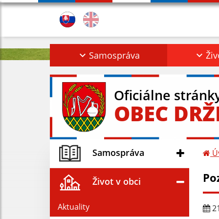
Samospráva
Živ
Oficiálne stránk
OBEC DRŽ
Samospráva
Ú
Po
Život v obci
Aktuality
21