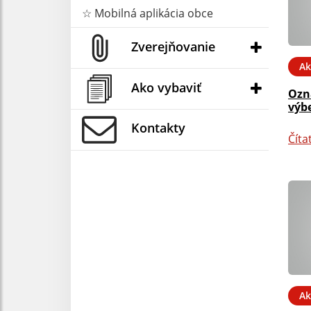
☆ Mobilná aplikácia obce
Zverejňovanie
Ak
Ako vybaviť
Ozn
výb
Kontakty
Číta
Ak