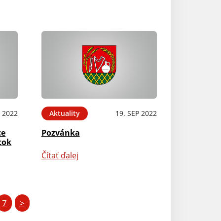
P 2022
Aktuality
19. SEP 2022
ce
Pozvánka
tok
Čítať ďalej
7
>