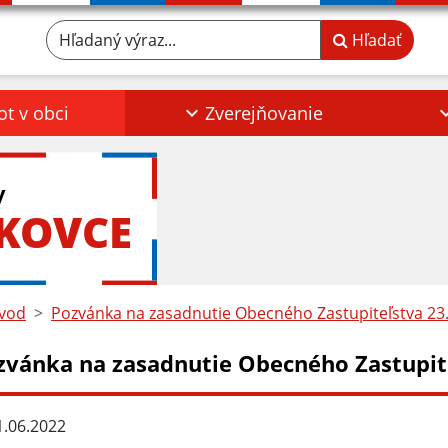
Hľadaný výraz...
Hľadať
ot v obci
Zverejňovanie
y
KOVCE
vod
Pozvánka na zasadnutie Obecného Zastupiteľstva 23
zvánka na zasadnutie Obecného Zastupite
.06.2022