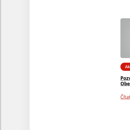
Ak
Poz
Obe
Číta