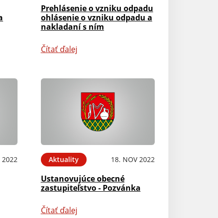
Prehlásenie o vzniku odpadu
a
ohlásenie o vzniku odpadu a
nakladaní s ním
Čítať ďalej
 2022
Aktuality
18. NOV 2022
Ustanovujúce obecné
zastupiteľstvo - Pozvánka
Čítať ďalej