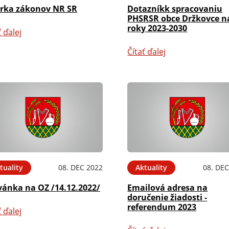
erka zákonov NR SR
Dotazníkk spracovaniu
PHSRSR obce Držkovce n
roky 2023-2030
ť ďalej
Čítať ďalej
tuality
08. DEC 2022
Aktuality
08. DEC
vánka na OZ /14.12.2022/
Emailová adresa na
doručenie žiadosti -
referendum 2023
ť ďalej