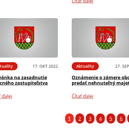
Čítať ďalej
tuality
17. OKT 2022
Aktuality
27. SE
vánka na zasadnutie
Oznámenie o zámere ob
cného zastupiteľstva
predať nehnuteľný maje
ť ďalej
Čítať ďalej
1
2
3
4
5
6