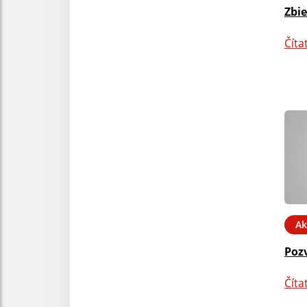
Zbi
Číta
Ak
Poz
Číta