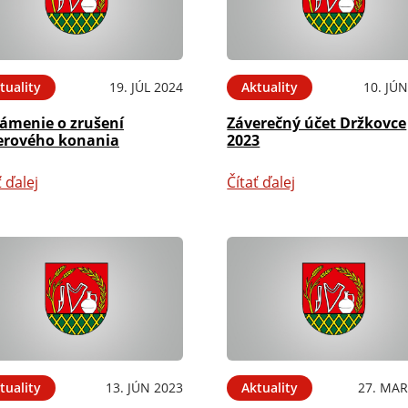
tuality
19. JÚL 2024
Aktuality
10. JÚ
ámenie o zrušení
Záverečný účet Držkovce
erového konania
2023
ť ďalej
Čítať ďalej
tuality
13. JÚN 2023
Aktuality
27. MAR