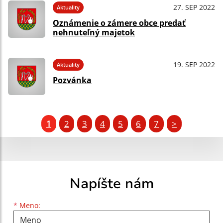
27. SEP 2022
Aktuality
Oznámenie o zámere obce predať
nehnuteľný majetok
19. SEP 2022
Aktuality
Pozvánka
1
2
3
4
5
6
7
>
Napíšte nám
Meno
Priezvisko
E-mailová adresa
*
Meno: